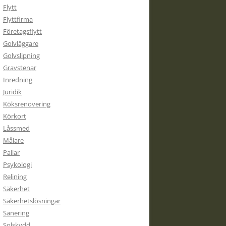
Flytt
Flyttfirma
Företagsflytt
Golvläggare
Golvslipning
Gravstenar
Inredning
Juridik
Köksrenovering
Körkort
Låssmed
Målare
Pallar
Psykologi
Relining
Säkerhet
Säkerhetslösningar
Sanering
Solskydd