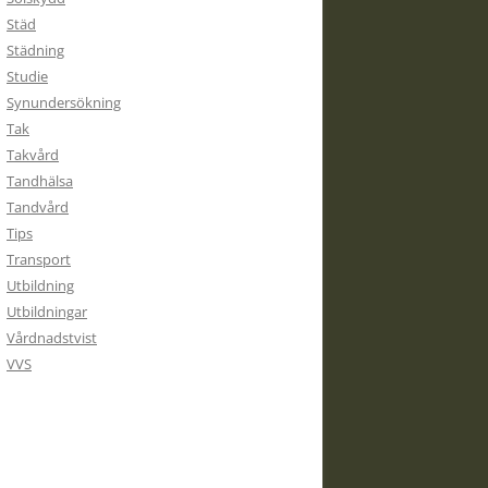
Städ
Städning
Studie
Synundersökning
Tak
Takvård
Tandhälsa
Tandvård
Tips
Transport
Utbildning
Utbildningar
Vårdnadstvist
VVS