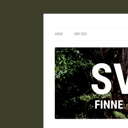
sverigefinne.nu
HEM
OM OSS