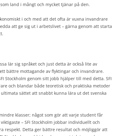
 som land i mångt och mycket tjänar på den.
ekonomiskt i och med att det ofta är vuxna invandrare
da att ge sig ut i arbetslivet – gärna genom att starta
t.
sa lär sig språket och just detta är också lite av
h ett bättre mottagande av flyktingar och invandrare.
FI Stockholm genom sitt jobb hjälper till med detta. SFI
rare och blandar både teoretisk och praktiska metoder
t ultimata sättet att snabbt kunna lära ut det svenska
mindre klasser; något som gör att varje student får
viktigaste – SFI Stockholm jobbar individuellt och
 respekt. Detta ger bättre resultat och möjliggör att