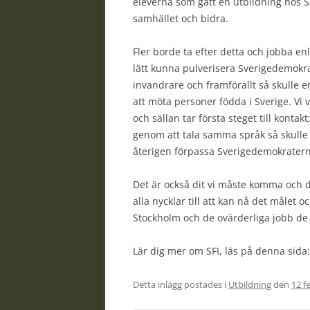
eleverna som gått en utbildning hos 
samhället och bidra.
Fler borde ta efter detta och jobba e
lätt kunna pulverisera Sverigedemokra
invandrare och framförallt så skulle 
att möta personer födda i Sverige. Vi v
och sällan tar första steget till kont
genom att tala samma språk så skulle
återigen förpassa Sverigedemokratern
Det är också dit vi måste komma och d
alla nycklar till att kan nå det målet oc
Stockholm och de ovärderliga jobb de 
Lär dig mer om SFI, läs på denna sida
Detta inlägg postades i
Utbildning
den
12 f