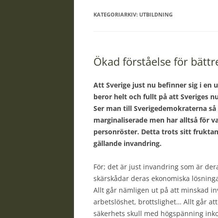
KATEGORIARKIV:
UTBILDNING
Ökad förståelse för bättr
Att Sverige just nu befinner sig i en
beror helt och fullt på att Sveriges nu
Ser man till Sverigedemokraterna så h
marginaliserade men har alltså för va
personröster. Detta trots sitt frukta
gällande invandring.
För; det är just invandring som är de
skärskådar deras ekonomiska lösningar 
Allt går nämligen ut på att minskad in
arbetslöshet, brottslighet… Allt går at
säkerhets skull med högspänning inko