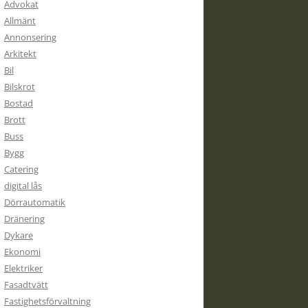
Advokat
Allmänt
Annonsering
Arkitekt
Bil
Bilskrot
Bostad
Brott
Buss
Bygg
Catering
digital lås
Dörrautomatik
Dränering
Dykare
Ekonomi
Elektriker
Fasadtvätt
Fastighetsförvaltning