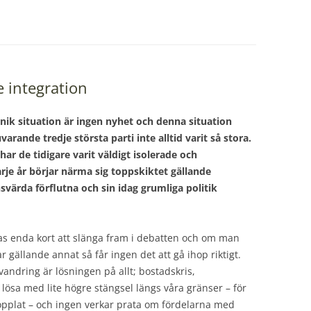
e integration
 unik situation är ingen nyhet och denna situation
varande tredje största parti inte alltid varit så stora.
ar de tidigare varit väldigt isolerade och
rje år börjar närma sig toppskiktet gällande
nsvärda förflutna och sin idag grumliga politik
ras enda kort att slänga fram i debatten och om man
gällande annat så får ingen det att gå ihop riktigt.
vandring är lösningen på allt; bostadskris,
t lösa med lite högre stängsel längs våra gränser – för
pplat – och ingen verkar prata om fördelarna med