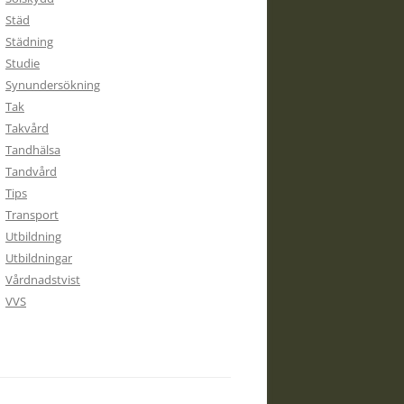
Städ
Städning
Studie
Synundersökning
Tak
Takvård
Tandhälsa
Tandvård
Tips
Transport
Utbildning
Utbildningar
Vårdnadstvist
VVS