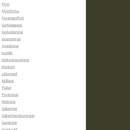
Flytt
Flyttfirma
Företagsflytt
Golvläggare
Golvslipning
Gravstenar
Inredning
Juridik
Köksrenovering
Körkort
Låssmed
Målare
Pallar
Psykologi
Relining
Säkerhet
Säkerhetslösningar
Sanering
Solskydd