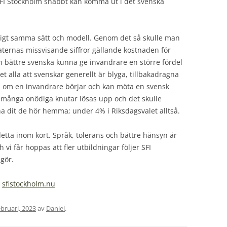
SFI Stockholm snabbt kan komma ut i det svenska
nligt samma sätt och modell. Genom det så skulle man
ternas missvisande siffror gällande kostnaden för
en bättre svenska kunna ge invandrare en större fördel
et alla att svenskar generellt är blyga, tillbakadragna
akt; om en invandrare börjar och kan möta en svensk
 många onödiga knutar lösas upp och det skulle
a dit de hör hemma; under 4% i Riksdagsvalet alltså.
etta inom kort. Språk, tolerans och bättre hänsyn är
h vi får hoppas att fler utbildningar följer SFI
gör.
:
sfistockholm.nu
ebruari, 2023
av
Daniel
.