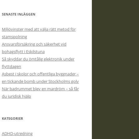
SENASTE INLÄGGEN
Miljövinster med att välja rätt metod för
stamspolning
Ansvarsförsäkring och säkerhet vid
bohagsflytt i Eskilstuna
Så skyddar du ömtålig elektronik under
flyttdagen
Asbest i skolor och offentliga byggnader –
en tickande bomb under Stockholms golv
När badrummet blev en mardröm – så får
du juridisk hjälp
KATEGORIER
ADHD-utredning