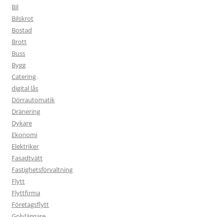
Bil
Bilskrot
Bostad
Brott
Buss
Bygg
Catering
digital lås
Dörrautomatik
Dränering
Dykare
Ekonomi
Elektriker
Fasadtvätt
Fastighetsförvaltning
Flytt
Flyttfirma
Företagsflytt
Golvläggare