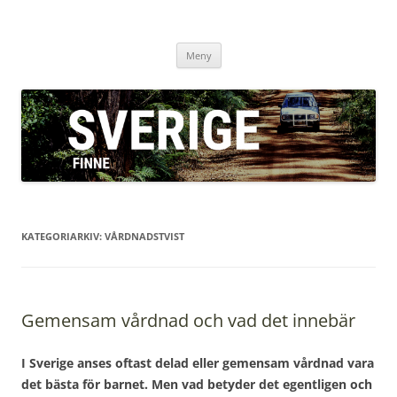
sverigefinne.nu
Hoppa
Meny
till
innehåll
KATEGORIARKIV:
VÅRDNADSTVIST
Gemensam vårdnad och vad det innebär
I Sverige anses oftast delad eller gemensam vårdnad vara
det bästa för barnet. Men vad betyder det egentligen och