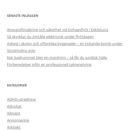
SENASTE INLÄGGEN
Ansvarsförsäkring och säkerhet vid bohagsflytt i Eskilstuna
Så skyddar du ömtålig elektronik under flyttdagen
Asbest i skolor och offentliga byggnader – en tickande bomb under
Stockholms golv
När badrummet blev en mardröm – så får du juridisk hjälp
Förberedelser inför en professionell takrengöring
KATEGORIER
ADHD-utredning
Advokat
Allmänt
Annonsering
Arkitekt