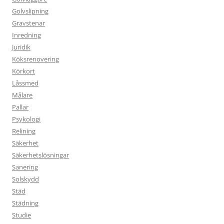
Golvslipning
Gravstenar
Inredning
Juridik
Köksrenovering
Körkort
Låssmed
Målare
Pallar
Psykologi
Relining
Säkerhet
Säkerhetslösningar
Sanering
Solskydd
Städ
Städning
Studie