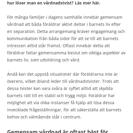
hur löser man en vårdnadstvist? Läs mer här.
För många familjer i dagens samhälle innebär gemensam
vårdnad att båda föräldrar aktivt deltar i barnets liv efter
en separation. Detta arrangemang kräver engagemang och
kommunikation från båda sidor för att se till att barnets
intressen alltid står främst. Oftast innebär detta att
föräldrar fattar gemensamma beslut om viktiga aspekter av
barnets liv, som utbildning och vård.
Ändå kan det uppstå situationer där föräldrarna inte är
överens, vilket ibland leder till vårdnadstvister. Trots att
dessa tvister kan vara svåra är syftet alltid att skydda
barnets rätt till en stabil och trygg miljö. Föräldrar har
möjlighet att via olika instanser få hjälp att lösa dessa
invecklade frågeställningar, för att säkerställa att barnets
behov och välmående står i centrum.
Gemensam vårdnad är oftast bäst för