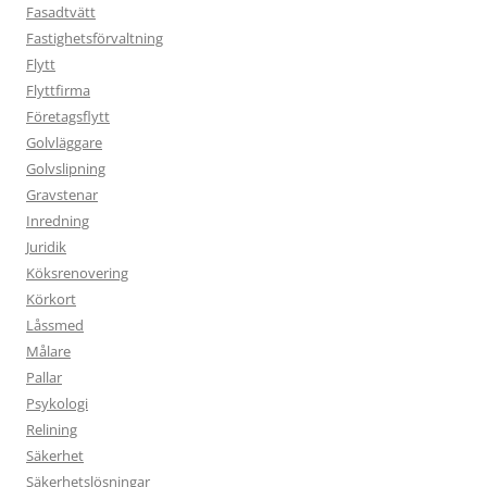
Fasadtvätt
Fastighetsförvaltning
Flytt
Flyttfirma
Företagsflytt
Golvläggare
Golvslipning
Gravstenar
Inredning
Juridik
Köksrenovering
Körkort
Låssmed
Målare
Pallar
Psykologi
Relining
Säkerhet
Säkerhetslösningar