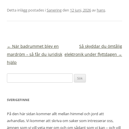
Detta inlägg postades i
Sanering
den
12 juni, 2026
av
hans
.
Inläggsnavigering
←
När badrummet blev en
Så skyddar du ömtålig
mardröm – så får du juridisk
elektronik under flyttdagen
→
hjälp
Sök
efter:
SVERIGEFINNE
På den här sidan kommer allt mellan himmel och jord att
avhandlas. Vi kommer att skriva om saker som intresserar oss,
ämnen som vi vill veta mer om och om sådant som vi kan – och vill