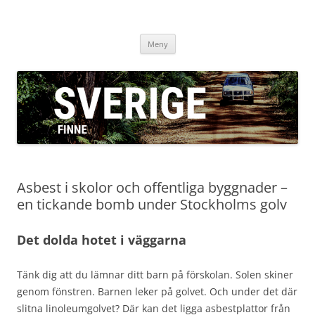
sverigefinne.nu
Hoppa
Meny
till
innehåll
Asbest i skolor och offentliga byggnader –
en tickande bomb under Stockholms golv
Det dolda hotet i väggarna
Tänk dig att du lämnar ditt barn på förskolan. Solen skiner
genom fönstren. Barnen leker på golvet. Och under det där
slitna linoleumgolvet? Där kan det ligga asbestplattor från