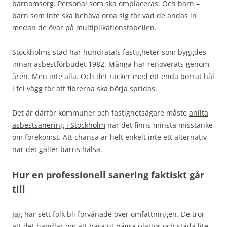
barnomsorg. Personal som ska omplaceras. Och barn –
barn som inte ska behöva oroa sig för vad de andas in
medan de övar på multiplikationstabellen.
Stockholms stad har hundratals fastigheter som byggdes
innan asbestförbudet 1982. Många har renoverats genom
åren. Men inte alla. Och det räcker med ett enda borrat hål
i fel vägg för att fibrerna ska börja spridas.
Det är därför kommuner och fastighetsägare måste
anlita
asbestsanering i Stockholm
när det finns minsta misstanke
om förekomst. Att chansa är helt enkelt inte ett alternativ
när det gäller barns hälsa.
Hur en professionell sanering faktiskt går
till
Jag har sett folk bli förvånade över omfattningen. De tror
att det handlar om att bära ut några plattor och städa lite