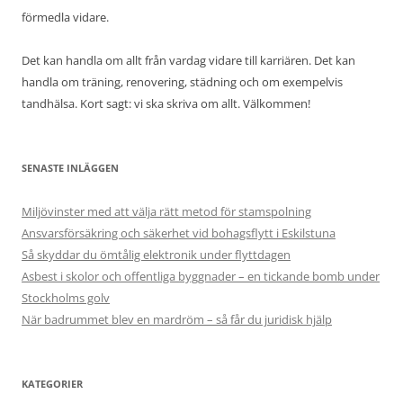
förmedla vidare.
Det kan handla om allt från vardag vidare till karriären. Det kan
handla om träning, renovering, städning och om exempelvis
tandhälsa. Kort sagt: vi ska skriva om allt. Välkommen!
SENASTE INLÄGGEN
Miljövinster med att välja rätt metod för stamspolning
Ansvarsförsäkring och säkerhet vid bohagsflytt i Eskilstuna
Så skyddar du ömtålig elektronik under flyttdagen
Asbest i skolor och offentliga byggnader – en tickande bomb under
Stockholms golv
När badrummet blev en mardröm – så får du juridisk hjälp
KATEGORIER