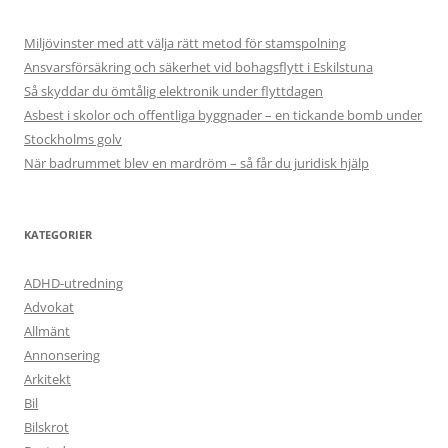
Miljövinster med att välja rätt metod för stamspolning
Ansvarsförsäkring och säkerhet vid bohagsflytt i Eskilstuna
Så skyddar du ömtålig elektronik under flyttdagen
Asbest i skolor och offentliga byggnader – en tickande bomb under
Stockholms golv
När badrummet blev en mardröm – så får du juridisk hjälp
KATEGORIER
ADHD-utredning
Advokat
Allmänt
Annonsering
Arkitekt
Bil
Bilskrot