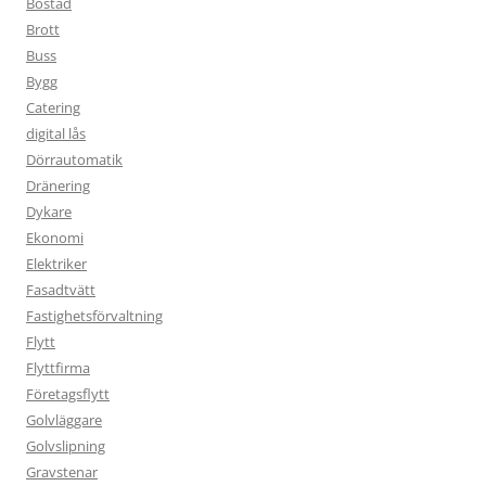
Bostad
Brott
Buss
Bygg
Catering
digital lås
Dörrautomatik
Dränering
Dykare
Ekonomi
Elektriker
Fasadtvätt
Fastighetsförvaltning
Flytt
Flyttfirma
Företagsflytt
Golvläggare
Golvslipning
Gravstenar