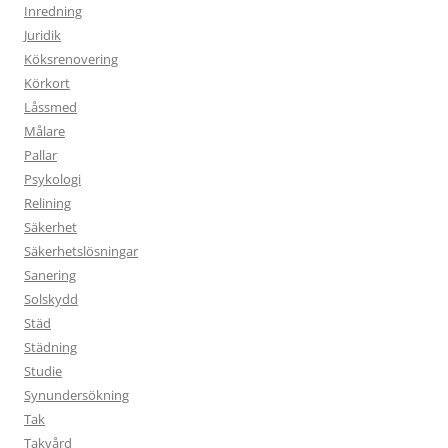
Inredning
Juridik
Köksrenovering
Körkort
Låssmed
Målare
Pallar
Psykologi
Relining
Säkerhet
Säkerhetslösningar
Sanering
Solskydd
Städ
Städning
Studie
Synundersökning
Tak
Takvård