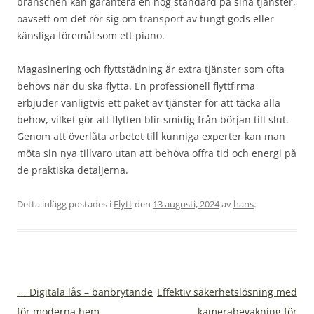
branschen kan garantera en hög standard på sina tjänster,
oavsett om det rör sig om transport av tungt gods eller
känsliga föremål som ett piano.
Magasinering och flyttstädning är extra tjänster som ofta
behövs när du ska flytta. En professionell flyttfirma
erbjuder vanligtvis ett paket av tjänster för att täcka alla
behov, vilket gör att flytten blir smidig från början till slut.
Genom att överlåta arbetet till kunniga experter kan man
möta sin nya tillvaro utan att behöva offra tid och energi på
de praktiska detaljerna.
Detta inlägg postades i
Flytt
den
13 augusti, 2024
av
hans
.
Inläggsnavigering
←
Digitala lås – banbrytande
Effektiv säkerhetslösning med
för moderna hem
kamerabevakning för