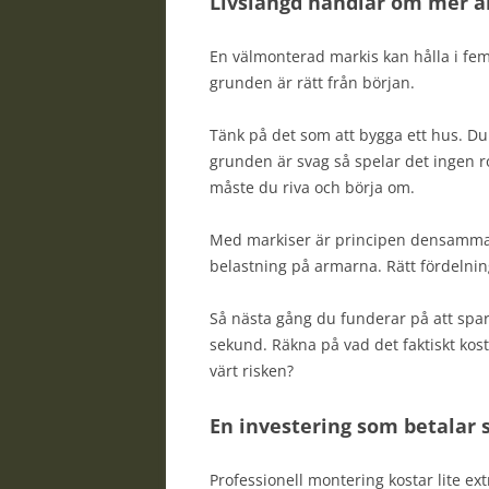
Livslängd handlar om mer ä
En välmonterad markis kan hålla i femt
grunden är rätt från början.
Tänk på det som att bygga ett hus. Du
grunden är svag så spelar det ingen rol
måste du riva och börja om.
Med markiser är principen densamma. 
belastning på armarna. Rätt fördelning
Så nästa gång du funderar på att spa
sekund. Räkna på vad det faktiskt kosta
värt risken?
En investering som betalar s
Professionell montering kostar lite ext