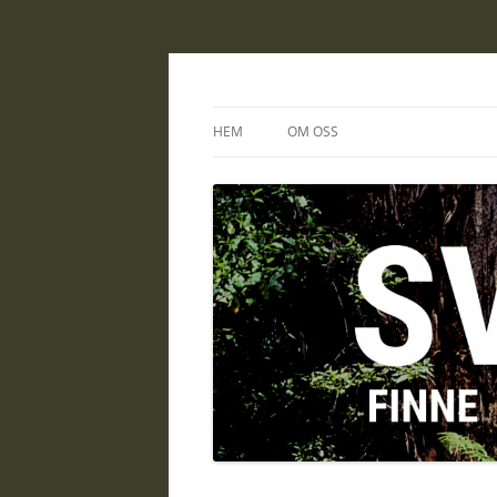
sverigefinne.nu
HEM
OM OSS