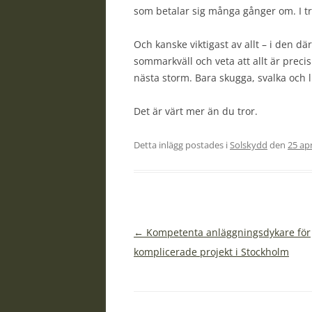
som betalar sig många gånger om. I tryg
Och kanske viktigast av allt – i den d
sommarkväll och veta att allt är precis
nästa storm. Bara skugga, svalka och 
Det är värt mer än du tror.
Detta inlägg postades i
Solskydd
den
25 apr
Inläggsnavigering
←
Kompetenta anläggningsdykare för
komplicerade projekt i Stockholm