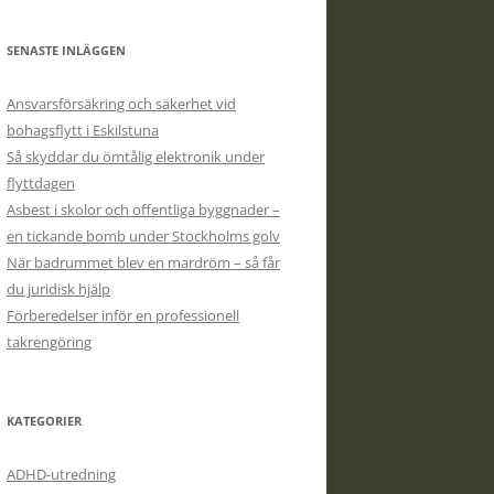
SENASTE INLÄGGEN
Ansvarsförsäkring och säkerhet vid
bohagsflytt i Eskilstuna
Så skyddar du ömtålig elektronik under
flyttdagen
Asbest i skolor och offentliga byggnader –
en tickande bomb under Stockholms golv
När badrummet blev en mardröm – så får
du juridisk hjälp
Förberedelser inför en professionell
takrengöring
KATEGORIER
ADHD-utredning