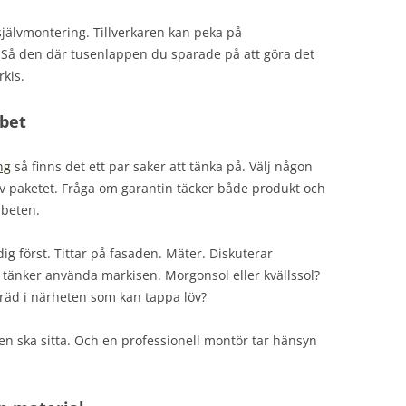
 självmontering. Tillverkaren kan peka på
. Så den där tusenlappen du sparade på att göra det
rkis.
bbet
ng
så finns det ett par saker att tänka på. Välj någon
 paketet. Fråga om garantin täcker både produkt och
rbeten.
ig först. Tittar på fasaden. Mäter. Diskuterar
u tänker använda markisen. Morgonsol eller kvällssol?
räd i närheten som kan tappa löv?
en ska sitta. Och en professionell montör tar hänsyn