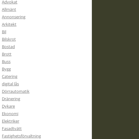
Advokat
Allmänt
Annonsering
Arkitekt
Bil
Bilskrot
Bostad
Brott
Buss
Bygg
Catering
digital lås
Dörrautomatik
Dränering
Dykare
Ekonomi
Elektriker
Fasadtvätt
Fastighetsförvaltning