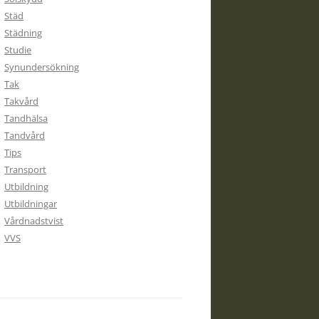
Städ
Städning
Studie
Synundersökning
Tak
Takvård
Tandhälsa
Tandvård
Tips
Transport
Utbildning
Utbildningar
Vårdnadstvist
VVS