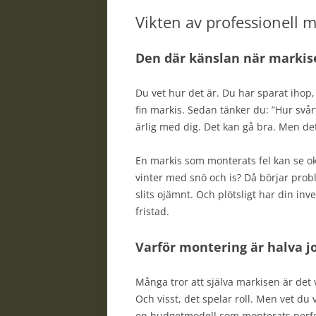
Vikten av professionell 
Den där känslan när markis
Du vet hur det är. Du har sparat ihop, 
fin markis. Sedan tänker du: ”Hur svår
ärlig med dig. Det kan gå bra. Men det k
En markis som monterats fel kan se oke
vinter med snö och is? Då börjar probl
slits ojämnt. Och plötsligt har din inve
fristad.
Varför montering är halva j
Många tror att själva markisen är det 
Och visst, det spelar roll. Men vet du
en budgetmodell som monterats perfe