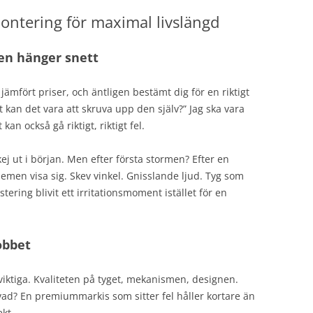
montering för maximal livslängd
en hänger snett
jämfört priser, och äntligen bestämt dig för en riktigt
t kan det vara att skruva upp den själv?” Jag ska vara
an också gå riktigt, riktigt fel.
j ut i början. Men efter första stormen? Efter en
emen visa sig. Skev vinkel. Gnisslande ljud. Tyg som
stering blivit ett irritationsmoment istället för en
obbet
viktiga. Kvaliteten på tyget, mekanismen, designen.
 vad? En premiummarkis som sitter fel håller kortare än
kt.