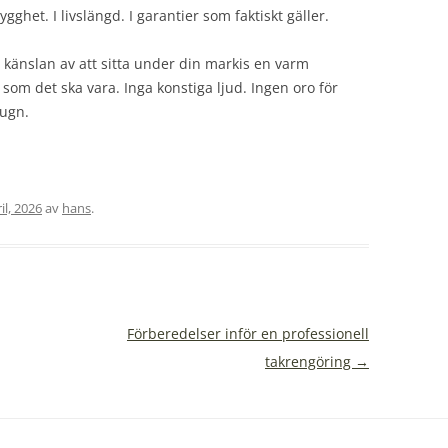
ghet. I livslängd. I garantier som faktiskt gäller.
är känslan av att sitta under din markis en varm
 som det ska vara. Inga konstiga ljud. Ingen oro för
lugn.
il, 2026
av
hans
.
Förberedelser inför en professionell
takrengöring
→