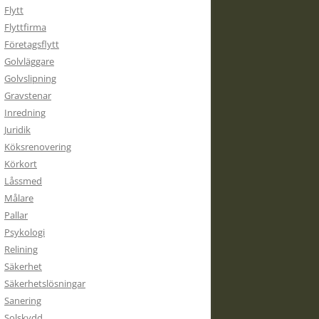
Flytt
Flyttfirma
Företagsflytt
Golvläggare
Golvslipning
Gravstenar
Inredning
Juridik
Köksrenovering
Körkort
Låssmed
Målare
Pallar
Psykologi
Relining
Säkerhet
Säkerhetslösningar
Sanering
Solskydd